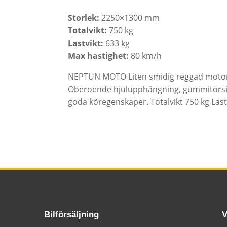
Storlek:
2250×1300 mm
Totalvikt:
750 kg
Lastvikt:
633 kg
Max hastighet:
80 km/h
NEPTUN MOTO Liten smidig reggad motorcyk
Oberoende hjulupphängning, gummitorsion
goda köregenskaper. Totalvikt 750 kg Last 
Bilförsäljning
V