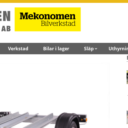
Verkstad
Bilar i lager
Släp
Uthyrni