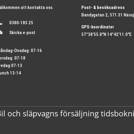
älkommen att kontakta oss.
Post- & besöksadress
Bandygatan 2, 571 31 Näss
0380-185 25
GPS-koordinater
Skicka e-post
57°38’55.8″N 14°42’11.0″E
åndag-Onsdag: 07-16
orsdag: 07-18
redag 07-13
unch 13-14
l och släpvagns försäljning tidsbokn