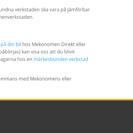
bundna verkstaden ska vara på jämförbar
omenverkstaden.
 på din bil
hos Mekonomen Direkt eller
åbörjas) kan visa oss att du blivit
 dagarna hos en
märkesbunden verkstad
llsammans med Mekonomens eller