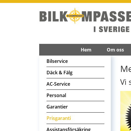
Hem
Om oss
Bilservice
Me
Däck & Fälg
Vi
AC-Service
Personal
Garantier
Prisgaranti
Assistansförsäkring