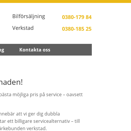
Bilförsäljning
0380-179 84
Verkstad
0380-185 25
ng
Kontakta oss
lnaden!
ästa möjliga pris på service – oavsett
nnebär att vi ger dig dubbla
 ett billigare servicealternativ – till
märkebunden verkstad.