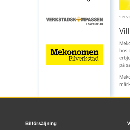
serv
Vil
Meko
hos d
erbj
på s
Meko
märk
Bilförsäljning
V