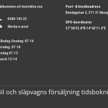
älkommen att kontakta oss.
Post- & besöksadress
Bandygatan 2, 571 31 Näss
0380-185 25
GPS-koordinater
Skicka e-post
57°38’55.8″N 14°42’11.0″E
åndag-Onsdag: 07-16
orsdag: 07-18
redag 07-13
unch 13-14
l och släpvagns försäljning tidsbokn