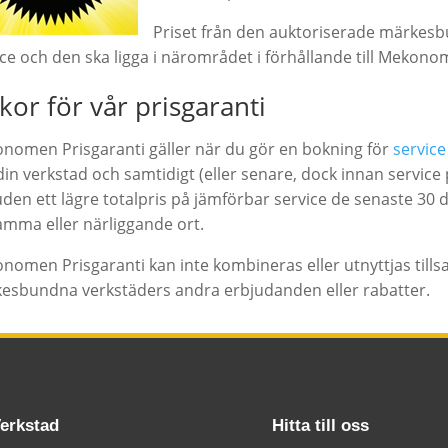
Priset från den auktoriserade märkes
ice och den ska ligga i närområdet i förhållande till Mekon
lkor för vår prisgaranti
nomen Prisgaranti gäller när du gör en bokning för
service
in verkstad och samtidigt (eller senare, dock innan service p
uden ett lägre totalpris på jämförbar service de senaste 30
amma eller närliggande ort.
nomen Prisgaranti kan inte kombineras eller utnyttjas ti
esbundna verkstäders andra erbjudanden eller rabatter.
erkstad
Hitta till oss