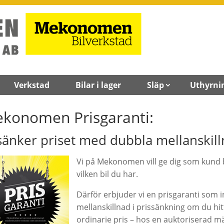
Verkstad
Bilar i lager
Släp
Uthyrni
konomen Prisgaranti:
 sänker priset med dubbla mellanskil
Vi på Mekonomen vill ge dig som kund b
vilken bil du har.
Därför erbjuder vi en prisgaranti som i
mellanskillnad i prissänkning om du hittar
ordinarie pris – hos en auktoriserad 